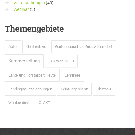
Veranstaltungen
(49)
Webinar
(3)
Themengebiete
Gartenbau
Apfel
Gartenbauschule Großwilfersdorf
Kammerzeitung
LAK-Wahl 2018
Land- und Forstarbeit Heute
Lehrlinge
Lehrlingsauszeichnungen
Leistungsbilanz
Obstbau
Wahlbehörde
ÖLAKT