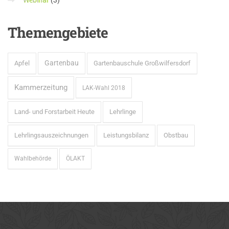
Webinar
(3)
Themengebiete
Gartenbau
Apfel
Gartenbauschule Großwilfersdorf
Kammerzeitung
LAK-Wahl 2018
Land- und Forstarbeit Heute
Lehrlinge
Lehrlingsauszeichnungen
Leistungsbilanz
Obstbau
Wahlbehörde
ÖLAKT