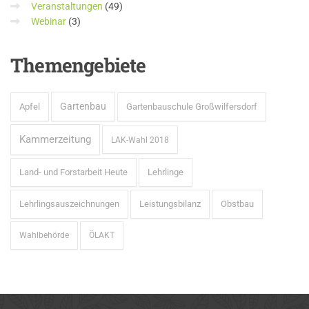
Veranstaltungen
(49)
Webinar
(3)
Themengebiete
Gartenbau
Apfel
Gartenbauschule Großwilfersdorf
Kammerzeitung
LAK-Wahl 2018
Land- und Forstarbeit Heute
Lehrlinge
Lehrlingsauszeichnungen
Leistungsbilanz
Obstbau
Wahlbehörde
ÖLAKT