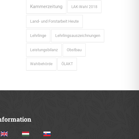
Kammerzeitung
LAK-Wahl 2018
Land- und Forstarbeit Heute
Lehrlinge
Lehrlingsauszeichnungen
Leistungsbilanz
Obstbau
Wahlbehörde
ÖLAKT
nformation