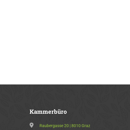
Kammerbüro
Raubergasse 20 | 8010 Graz