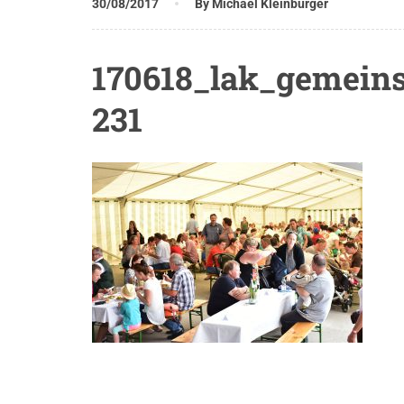
30/08/2017
By Michael Kleinburger
170618_lak_gemeins
231