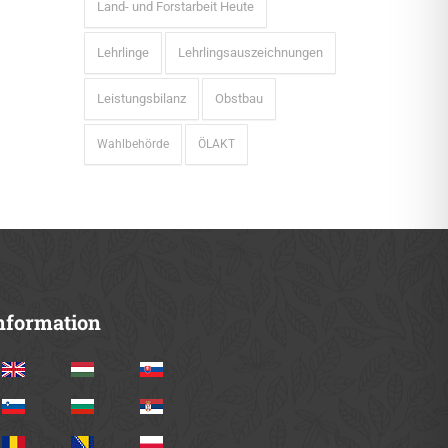
Land- und Forstarbeit Heute
Lehrlinge
Lehrlingsauszeichnungen
Leistungsbilanz
Obstbau
Wahlbehörde
ÖLAKT
nformation