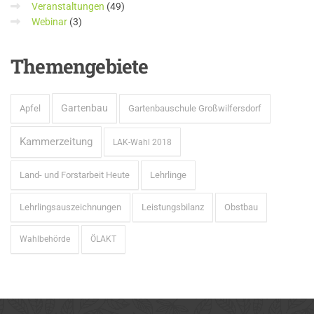
Veranstaltungen
(49)
Webinar
(3)
Themengebiete
Gartenbau
Apfel
Gartenbauschule Großwilfersdorf
Kammerzeitung
LAK-Wahl 2018
Land- und Forstarbeit Heute
Lehrlinge
Lehrlingsauszeichnungen
Leistungsbilanz
Obstbau
Wahlbehörde
ÖLAKT