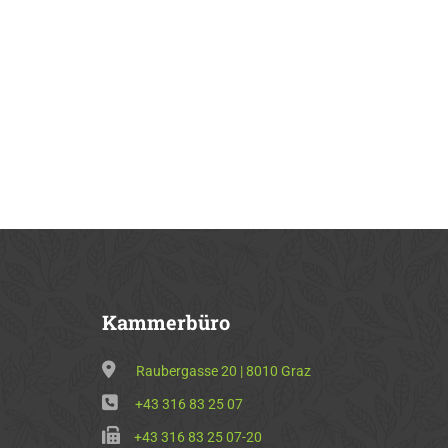
Kammerbüro
Raubergasse 20 | 8010 Graz
+43 316 83 25 07
+43 316 83 25 07-20