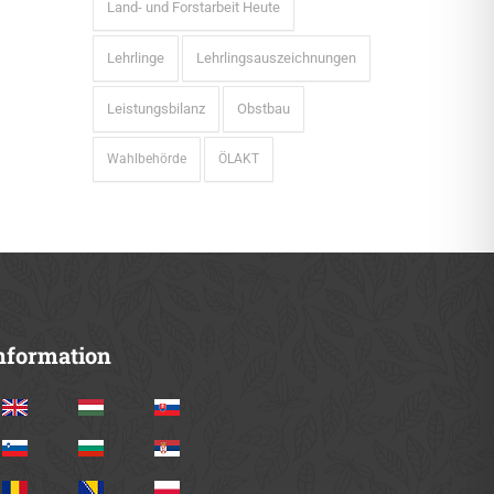
Land- und Forstarbeit Heute
Lehrlinge
Lehrlingsauszeichnungen
Leistungsbilanz
Obstbau
Wahlbehörde
ÖLAKT
nformation