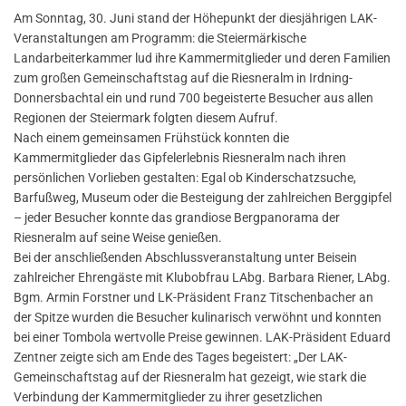
Am Sonntag, 30. Juni stand der Höhepunkt der diesjährigen LAK-
Veranstaltungen am Programm: die Steiermärkische
Landarbeiterkammer lud ihre Kammermitglieder und deren Familien
zum großen Gemeinschaftstag auf die Riesneralm in Irdning-
Donnersbachtal ein und rund 700 begeisterte Besucher aus allen
Regionen der Steiermark folgten diesem Aufruf.
Nach einem gemeinsamen Frühstück konnten die
Kammermitglieder das Gipfelerlebnis Riesneralm nach ihren
persönlichen Vorlieben gestalten: Egal ob Kinderschatzsuche,
Barfußweg, Museum oder die Besteigung der zahlreichen Berggipfel
– jeder Besucher konnte das grandiose Bergpanorama der
Riesneralm auf seine Weise genießen.
Bei der anschließenden Abschlussveranstaltung unter Beisein
zahlreicher Ehrengäste mit Klubobfrau LAbg. Barbara Riener, LAbg.
Bgm. Armin Forstner und LK-Präsident Franz Titschenbacher an
der Spitze wurden die Besucher kulinarisch verwöhnt und konnten
bei einer Tombola wertvolle Preise gewinnen. LAK-Präsident Eduard
Zentner zeigte sich am Ende des Tages begeistert: „Der LAK-
Gemeinschaftstag auf der Riesneralm hat gezeigt, wie stark die
Verbindung der Kammermitglieder zu ihrer gesetzlichen