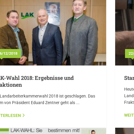
6/12/2018
22
K-Wahl 2018: Ergebnisse und
Sta
aktionen
Heute
Landa
 Landarbeiterkammerwahl 2018 ist geschlagen. Das
Frak
m von Präsident Eduard Zentner geht als ...
WEI
ITERLESEN