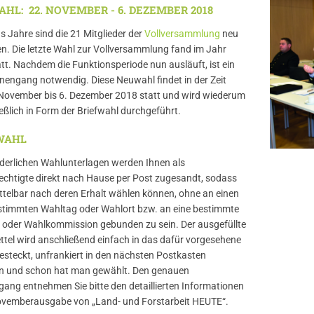
HL: 22. NOVEMBER - 6. DEZEMBER 2018
hs Jahre sind die 21 Mitglieder der
Vollversammlung
neu
n. Die letzte Wahl zur Vollversammlung fand im Jahr
tt. Nachdem die Funktionsperiode nun ausläuft, ist ein
nengang notwendig. Diese Neuwahl findet in der Zeit
November bis 6. Dezember 2018 statt und wird wiederum
eßlich in Form der Briefwahl durchgeführt.
WAHL
rderlichen Wahlunterlagen werden Ihnen als
chtigte direkt nach Hause per Post zugesandt, sodass
ttelbar nach deren Erhalt wählen können, ohne an einen
timmten Wahltag oder Wahlort bzw. an eine bestimmte
 oder Wahlkommission gebunden zu sein. Der ausgefüllte
tel wird anschließend einfach in das dafür vorgesehene
esteckt, unfrankiert in den nächsten Postkasten
n und schon hat man gewählt. Den genauen
ang entnehmen Sie bitte den detaillierten Informationen
ovemberausgabe von „Land- und Forstarbeit HEUTE“.