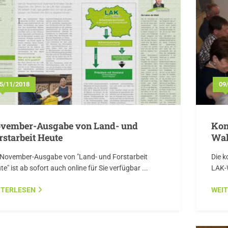
5/11/2018
09
vember-Ausgabe von Land- und
Kon
rstarbeit Heute
Wah
 November-Ausgabe von "Land- und Forstarbeit
Die k
e" ist ab sofort auch online für Sie verfügbar ...
LAK-W
ITERLESEN
WEI