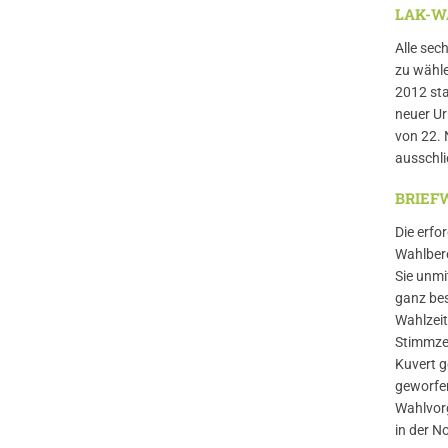
LAK-WA
Alle sec
zu wähle
2012 sta
neuer Ur
von 22. 
ausschli
BRIEF
Die erfo
Wahlbere
Sie unmi
ganz bes
Wahlzeit
Stimmzet
Kuvert g
geworfe
Wahlvorg
in der N