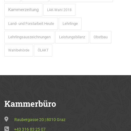
Kammerzeitung
LAK-Wahl 2018
Land- und Forstarbeit Heute
Lehrlinge
Lehrlingsauszeichnungen
Leistungsbilanz
Obstbau
Wahlbehörde
ÖLAKT
Kammerbüro
Raubergasse 20 | 8010 Graz
+43 316 83 25 07