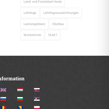
Land- und Forstarbeit Heute
Lehrlinge
Lehrlingsauszeichnungen
Leistungsbilanz
Obstbau
Wahlbehörde
ÖLAKT
nformation