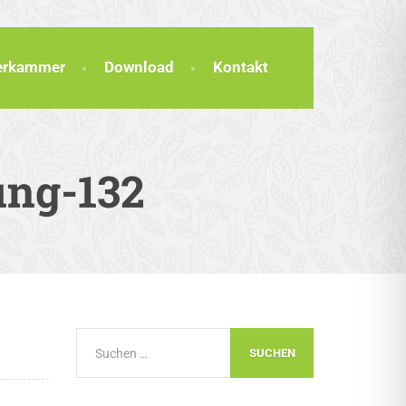
terkammer
Download
Kontakt
ung-132