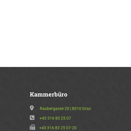
Kammerbüro
Raubergasse 20 | 8010 Graz
+43 316 83 25 07
+43 316 83 25 07-20