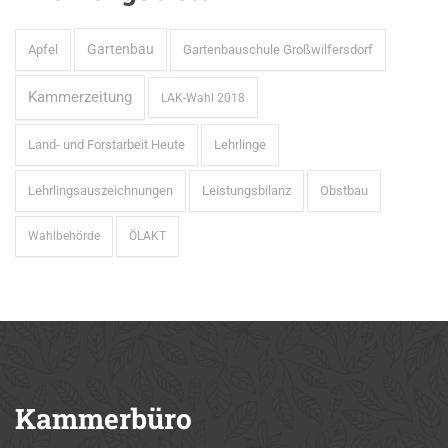
Gartenbau
Apfel
Gartenbauschule Großwilfersdorf
Kammerzeitung
LAK-Wahl 2018
Land- und Forstarbeit Heute
Lehrlinge
Lehrlingsauszeichnungen
Leistungsbilanz
Obstbau
Wahlbehörde
ÖLAKT
Kammerbüro