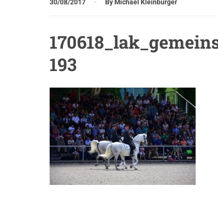
30/08/2017
By Michael Kleinburger
170618_lak_gemeins
193