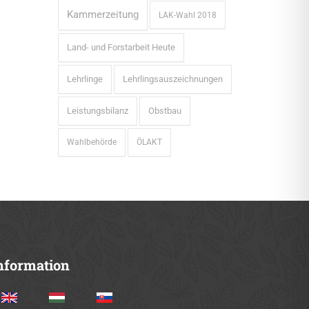
Kammerzeitung
LAK-Wahl 2018
Land- und Forstarbeit Heute
Lehrlinge
Lehrlingsauszeichnungen
Leistungsbilanz
Obstbau
Wahlbehörde
ÖLAKT
nformation