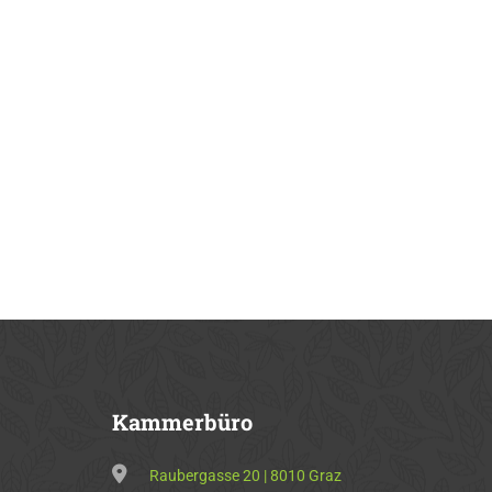
Kammerbüro
Raubergasse 20 | 8010 Graz