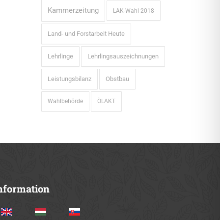
Kammerzeitung
LAK-Wahl 2018
Land- und Forstarbeit Heute
Lehrlinge
Lehrlingsauszeichnungen
Leistungsbilanz
Obstbau
Wahlbehörde
ÖLAKT
nformation