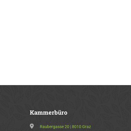
Kammerbüro
Raubergasse 20 | 8010 Graz