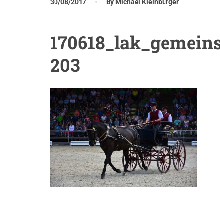
30/08/2017
By Michael Kleinburger
170618_lak_gemeins
203