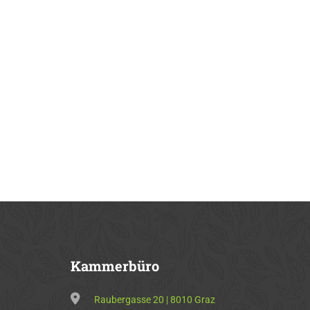
Kammerbüro
Raubergasse 20 | 8010 Graz