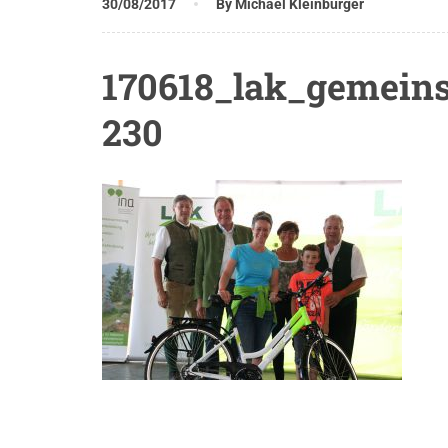
30/08/2017
By Michael Kleinburger
170618_lak_gemeins
230