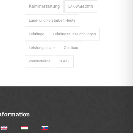
Kammerzeitung
LAK-Wahl 2018
Land- und Forstarbeit Heute
Lehrlinge
Lehrlingsauszeichnungen
Leistungsbilanz
Obstbau
Wahlbehörde
ÖLAKT
nformation