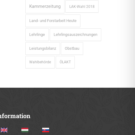
Kammerzeitung
LAK-Wahl 2018
Land- und Forstarbeit Heute
Lehrlinge
Lehrlingsauszeichnungen
Leistungsbilanz
Obstbau
Wahlbehörde
ÖLAKT
nformation