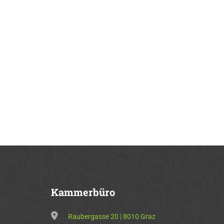
Kammerbüro
Raubergasse 20 | 8010 Graz