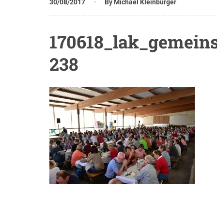
30/08/2017
By Michael Kleinburger
170618_lak_gemeins
238