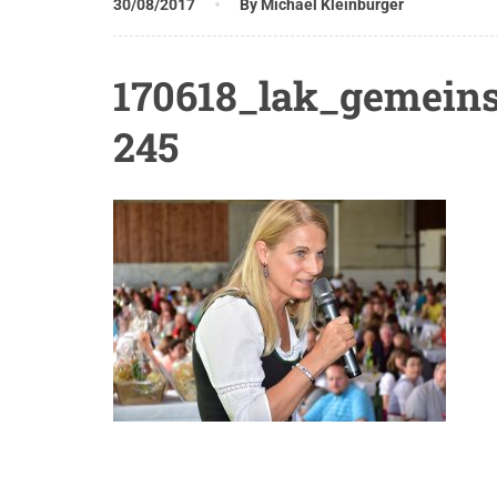
30/08/2017
By Michael Kleinburger
170618_lak_gemeins
245