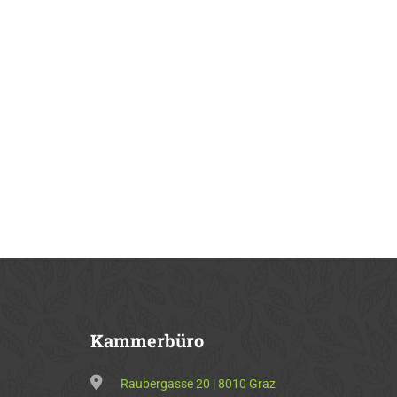
Kammerbüro
Raubergasse 20 | 8010 Graz