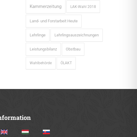
Kammerzeitung
LAK-Wahl 2018
Land- und Forstarbeit Heute
Lehrlinge
Lehrlingsauszeichnungen
Leistungsbilanz
Obstbau
Wahlbehörde
ÖLAKT
nformation