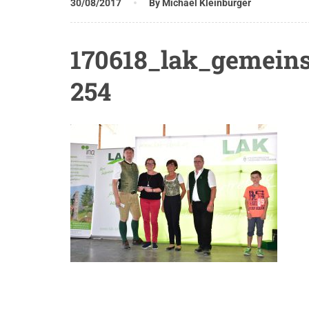
30/08/2017
By Michael Kleinburger
170618_lak_gemeins
254