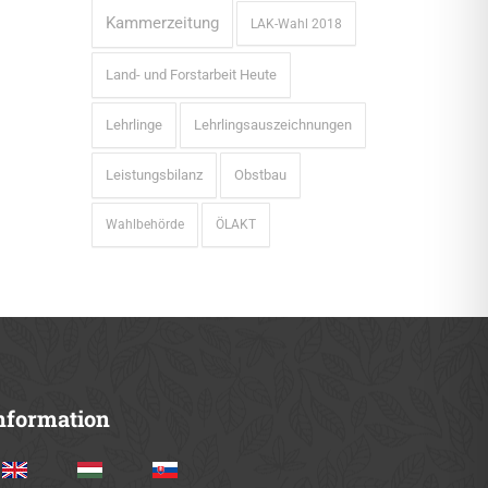
Kammerzeitung
LAK-Wahl 2018
Land- und Forstarbeit Heute
Lehrlinge
Lehrlingsauszeichnungen
Leistungsbilanz
Obstbau
Wahlbehörde
ÖLAKT
nformation