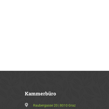
Kammerbüro
Raubergasse 20 | 8010 Graz