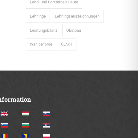
Land- und Forstarbeit Heute
Lehrlinge
Lehrlingsauszeichnungen
Leistungsbilanz
Obstbau
Wahlbehörde
ÖLAKT
nformation