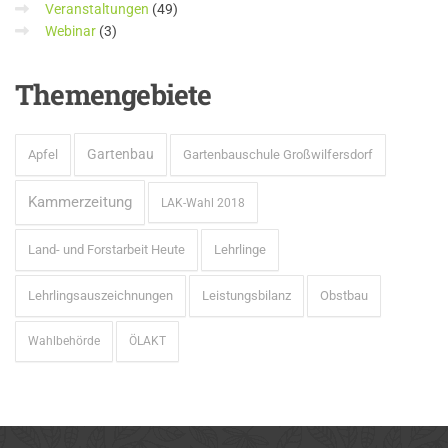
Veranstaltungen
(49)
Webinar
(3)
Themengebiete
Gartenbau
Apfel
Gartenbauschule Großwilfersdorf
Kammerzeitung
LAK-Wahl 2018
Land- und Forstarbeit Heute
Lehrlinge
Lehrlingsauszeichnungen
Leistungsbilanz
Obstbau
Wahlbehörde
ÖLAKT