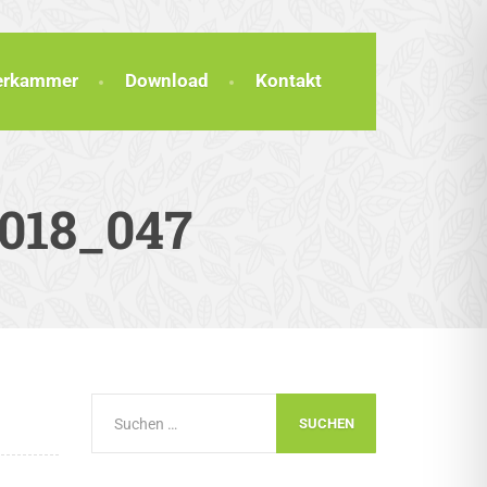
terkammer
Download
Kontakt
2018_047