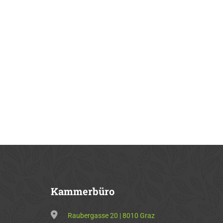
Kammerbüro
Raubergasse 20 | 8010 Graz