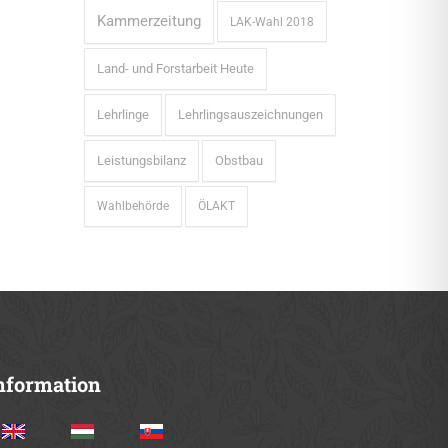
Kammerzeitung
LAK-Wahl 2018
Land- und Forstarbeit Heute
Lehrlinge
Lehrlingsauszeichnungen
Leistungsbilanz
Obstbau
Wahlbehörde
ÖLAKT
nformation