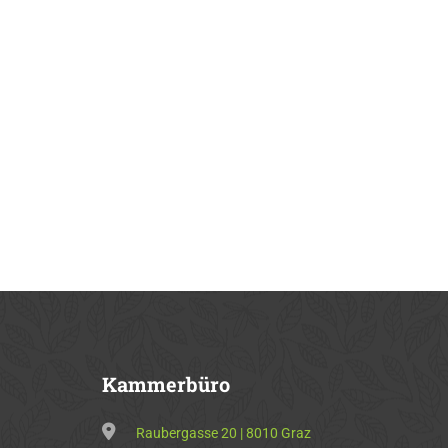
Kammerbüro
Raubergasse 20 | 8010 Graz