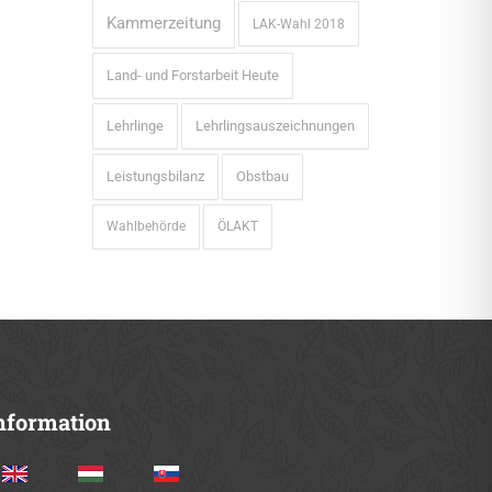
Kammerzeitung
LAK-Wahl 2018
Land- und Forstarbeit Heute
Lehrlinge
Lehrlingsauszeichnungen
Leistungsbilanz
Obstbau
Wahlbehörde
ÖLAKT
nformation