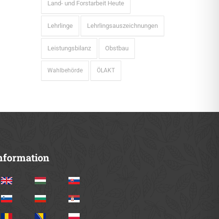
Land- und Forstarbeit Heute
Lehrlinge
Lehrlingsauszeichnungen
Leistungsbilanz
Obstbau
Wahlbehörde
ÖLAKT
nformation