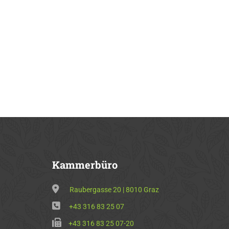
Kammerbüro
Raubergasse 20 | 8010 Graz
+43 316 83 25 07
+43 316 83 25 07-20