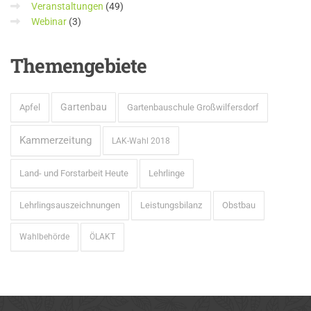
Veranstaltungen
(49)
Webinar
(3)
Themengebiete
Gartenbau
Apfel
Gartenbauschule Großwilfersdorf
Kammerzeitung
LAK-Wahl 2018
Land- und Forstarbeit Heute
Lehrlinge
Lehrlingsauszeichnungen
Leistungsbilanz
Obstbau
Wahlbehörde
ÖLAKT