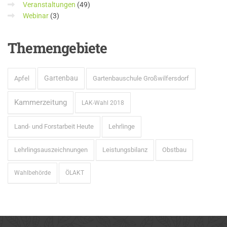
Veranstaltungen
(49)
Webinar
(3)
Themengebiete
Gartenbau
Apfel
Gartenbauschule Großwilfersdorf
Kammerzeitung
LAK-Wahl 2018
Land- und Forstarbeit Heute
Lehrlinge
Lehrlingsauszeichnungen
Leistungsbilanz
Obstbau
Wahlbehörde
ÖLAKT