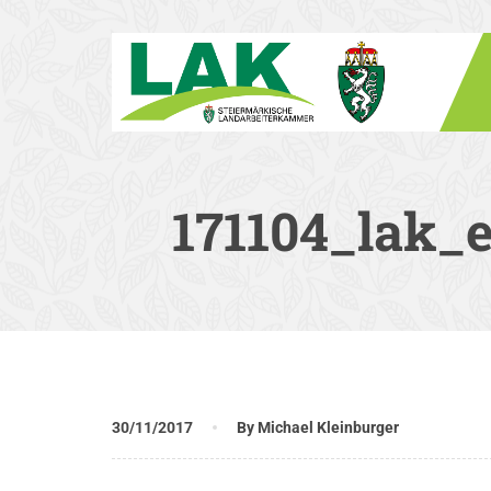
171104_lak_
30/11/2017
By Michael Kleinburger