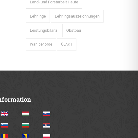
Land- und Forstarbeit Heute
Lehrlinge
Lehrlingsauszeichnungen
Leistungsbilanz
Obstbau
Wahlbehörde
ÖLAKT
nformation