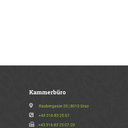
Kammerbüro
Raubergasse 20 | 8010 Graz
+43 316 83 25 07
+43 316 83 25 07-20