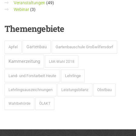
Veranstaltungen
(49)
Webinar
(3)
Themengebiete
Gartenbau
Apfel
Gartenbauschule Großwilfersdorf
Kammerzeitung
LAK-Wahl 2018
Land- und Forstarbeit Heute
Lehrlinge
Lehrlingsauszeichnungen
Leistungsbilanz
Obstbau
Wahlbehörde
ÖLAKT