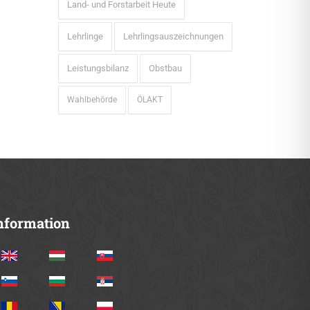
Land- und Forstarbeit Heute
Lehrlinge
Lehrlingsauszeichnungen
Leistungsbilanz
Obstbau
Wahlbehörde
ÖLAKT
nformation