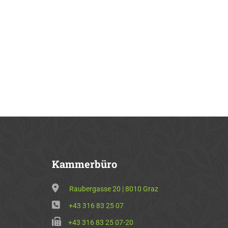
Kammerbüro
Raubergasse 20 | 8010 Graz
+43 316 83 25 07
+43 316 83 25 07-20