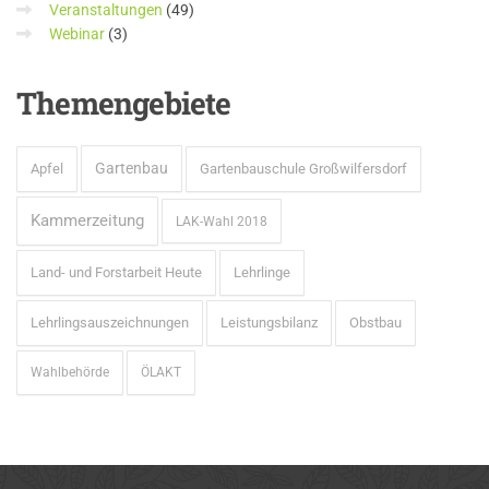
Veranstaltungen
(49)
Webinar
(3)
Themengebiete
Gartenbau
Apfel
Gartenbauschule Großwilfersdorf
Kammerzeitung
LAK-Wahl 2018
Land- und Forstarbeit Heute
Lehrlinge
Lehrlingsauszeichnungen
Leistungsbilanz
Obstbau
Wahlbehörde
ÖLAKT