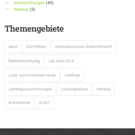
Veranstaltungen
(49)
Webinar
(3)
Themengebiete
Gartenbau
Apfel
Gartenbauschule Großwilfersdorf
Kammerzeitung
LAK-Wahl 2018
Land- und Forstarbeit Heute
Lehrlinge
Lehrlingsauszeichnungen
Leistungsbilanz
Obstbau
Wahlbehörde
ÖLAKT