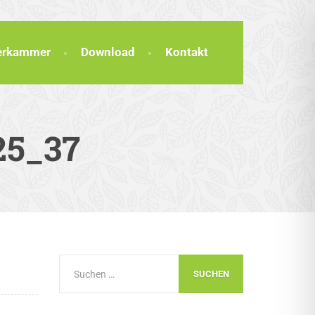
terkammer
Download
Kontakt
25_37