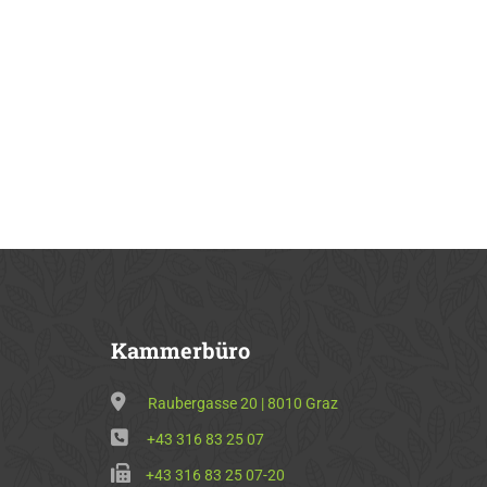
Kammerbüro
Raubergasse 20 | 8010 Graz
+43 316 83 25 07
+43 316 83 25 07-20