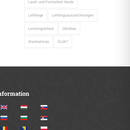
Land- und Forstarbeit Heute
Lehrlinge
Lehrlingsauszeichnungen
Leistungsbilanz
Obstbau
Wahlbehörde
ÖLAKT
nformation