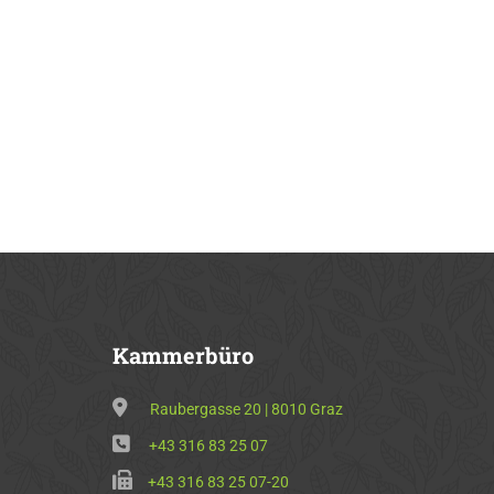
Kammerbüro
Raubergasse 20 | 8010 Graz
+43 316 83 25 07
+43 316 83 25 07-20