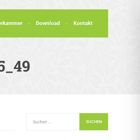
terkammer
Download
Kontakt
5_49