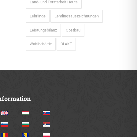
Land- und Forstarbeit Heute
Lehrlinge
Lehrlingsauszeichnungen
Leistungsbilanz
Obstbau
Wahlbehörde
ÖLAKT
nformation