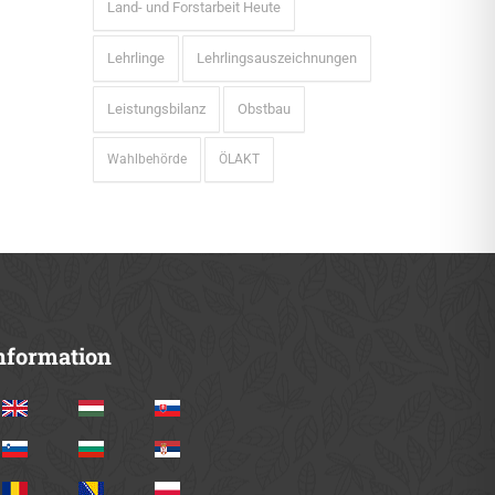
Land- und Forstarbeit Heute
Lehrlinge
Lehrlingsauszeichnungen
Leistungsbilanz
Obstbau
Wahlbehörde
ÖLAKT
nformation