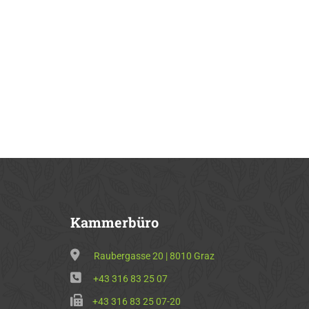
Kammerbüro
Raubergasse 20 | 8010 Graz
+43 316 83 25 07
+43 316 83 25 07-20