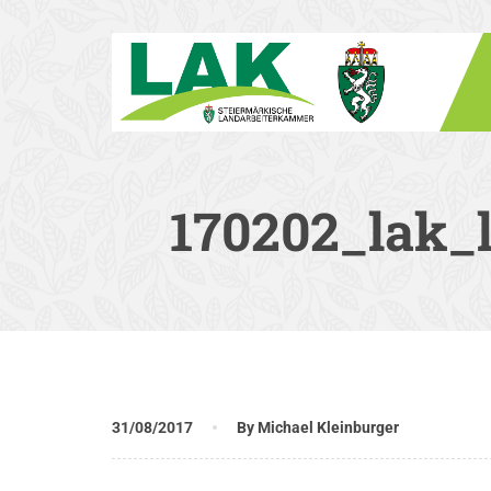
170202_lak_
31/08/2017
By Michael Kleinburger