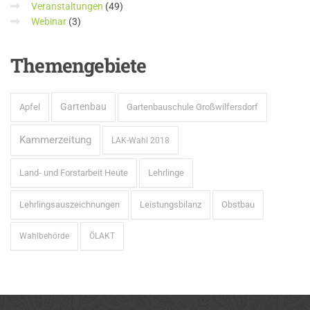
Veranstaltungen
(49)
Webinar
(3)
Themengebiete
Gartenbau
Apfel
Gartenbauschule Großwilfersdorf
Kammerzeitung
LAK-Wahl 2018
Land- und Forstarbeit Heute
Lehrlinge
Lehrlingsauszeichnungen
Leistungsbilanz
Obstbau
Wahlbehörde
ÖLAKT