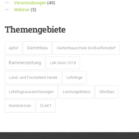
Veranstaltungen
(49)
Webinar
(3)
Themengebiete
Gartenbau
Apfel
Gartenbauschule Großwilfersdorf
Kammerzeitung
LAK-Wahl 2018
Land- und Forstarbeit Heute
Lehrlinge
Lehrlingsauszeichnungen
Leistungsbilanz
Obstbau
Wahlbehörde
ÖLAKT