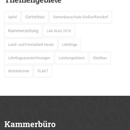
Gartenbau
Apfel
Gartenbauschule Großwilfersdorf
Kammerzeitung
LAK-Wahl 2018
Land- und Forstarbeit Heute
Lehrlinge
Lehrlingsauszeichnungen
Leistungsbilanz
Obstbau
Wahlbehörde
ÖLAKT
Kammerbüro