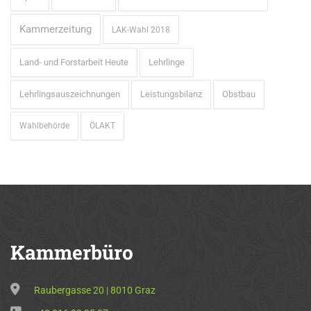
Kammerzeitung
LAK-Wahl 2018
Land- und Forstarbeit Heute
Lehrlinge
Lehrlingsauszeichnungen
Leistungsbilanz
Obstbau
Wahlbehörde
ÖLAKT
Kammerbüro
Raubergasse 20 | 8010 Graz